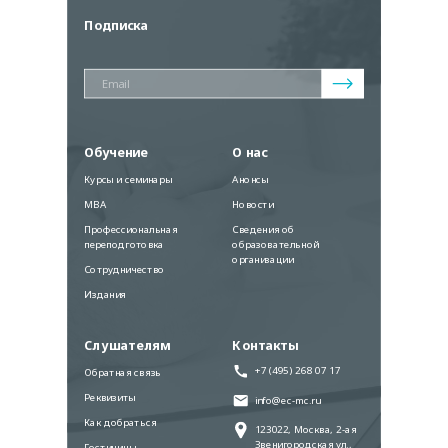
Подписка
Обучение
О нас
Курсы и семинары
Анонсы
MBA
Новости
Профессиональная
Сведения об
переподготовка
образовательной
организации
Сотрудничество
Издания
Слушателям
Контакты
+7 (495) 268 07 17
Обратная связь
Реквизиты
info@ec-mc.ru
Как добраться
123022, Москва, 2-ая
Звенигородская ул.,
Гостиницы