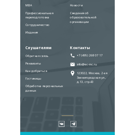
MBA
Новости
Профессиональная
Сведения об
переподготовка
образовательной
организации
Сотрудничество
Издания
Слушателям
Контакты
+7 (495) 268 07 17
Обратная связь
Реквизиты
info@ec-mc.ru
Как добраться
123022, Москва, 2-ая
Звенигородская ул.,
Гостиницы
д.13, стр.43
Обработка персональных
данных
`