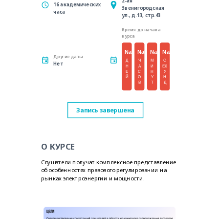
2-ая
16
академических
Звенигородская
часа
ул., д.13, стр.43
Время до начала
курса
NaN
NaN
NaN
NaN
Другие даты
Д
Ч
М
С
Нет
Н
А
И
ЕК
Е
С
Н
У
Й
О
У
Н
В
Т
Д
Запись завершена
О КУРСЕ
Слушатели получат комплексное представление
об особенностях правового регулировании на
рынках электроэнергии и мощности.