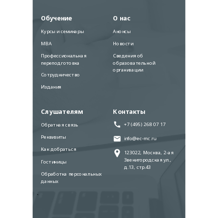
Обучение
О нас
Курсы и семинары
Анонсы
MBA
Новости
Профессиональная
Сведения об
переподготовка
образовательной
организации
Сотрудничество
Издания
Слушателям
Контакты
+7 (495) 268 07 17
Обратная связь
Реквизиты
info@ec-mc.ru
Как добраться
123022, Москва, 2-ая
Звенигородская ул.,
Гостиницы
д.13, стр.43
Обработка персональных
данных
`