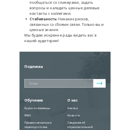
пообщаться со спикерами, задать
вопросы и наладить ценные деловые
контакты с коллегами.
Стабильность:
Никаких рисков,
связанных со сбоями связи. Только вы и
ценные знания.
Мы будем искренне рады видеть вас в
нашей аудитории!
Подписка
Обучение
О нас
Курсы и семинары
Анонсы
MBA
Новости
Профессиональная
Сведения об
переподготовка
образовательной