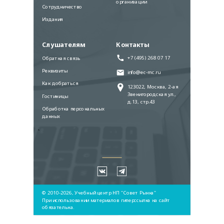
организации
Сотрудничество
Издания
Слушателям
Контакты
+7 (495) 268 07 17
Обратная связь
Реквизиты
info@ec-mc.ru
Как добраться
123022, Москва, 2-ая
Звенигородская ул.,
Гостиницы
д.13, стр.43
Обработка персональных
данных
`
© 2010-2026, Учебный центр НП "Совет Рынка"
При использовании материалов гиперссылка на сайт
обязательна.