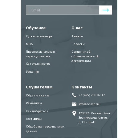
Обучение
О нас
Курсы и семинары
Анонсы
MBA
Новости
Профессиональная
Сведения об
переподготовка
образовательной
организации
Сотрудничество
Издания
Слушателям
Контакты
+7 (495) 268 07 17
Обратная связь
Реквизиты
info@ec-mc.ru
Как добраться
123022, Москва, 2-ая
Звенигородская ул.,
Гостиницы
д.13, стр.43
Обработка персональных
данных